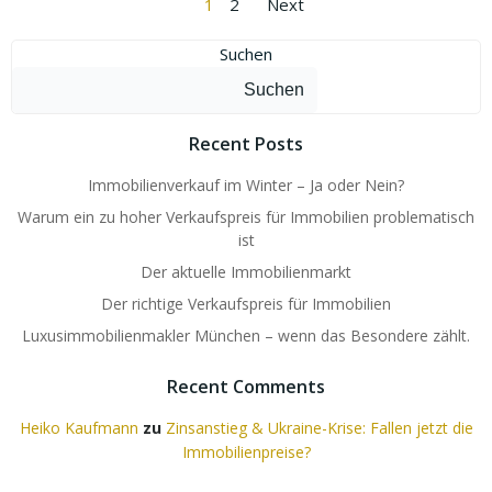
Posts
Posts
Page
Page
1
2
Next
navigation
navigation
Suchen
Suchen
Recent Posts
Immobilienverkauf im Winter – Ja oder Nein?
Warum ein zu hoher Verkaufspreis für Immobilien problematisch
ist
Der aktuelle Immobilienmarkt
Der richtige Verkaufspreis für Immobilien
Luxusimmobilienmakler München – wenn das Besondere zählt.
Recent Comments
Heiko Kaufmann
zu
Zinsanstieg & Ukraine-Krise: Fallen jetzt die
Immobilienpreise?